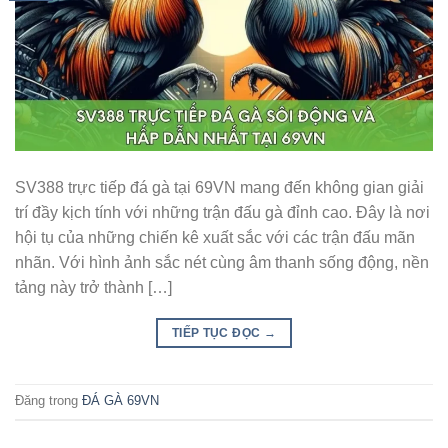
SV388 trực tiếp đá gà tại 69VN mang đến không gian giải
trí đầy kịch tính với những trận đấu gà đỉnh cao. Đây là nơi
hội tụ của những chiến kê xuất sắc với các trận đấu mãn
nhãn. Với hình ảnh sắc nét cùng âm thanh sống động, nền
tảng này trở thành […]
TIẾP TỤC ĐỌC
→
Đăng trong
ĐÁ GÀ 69VN