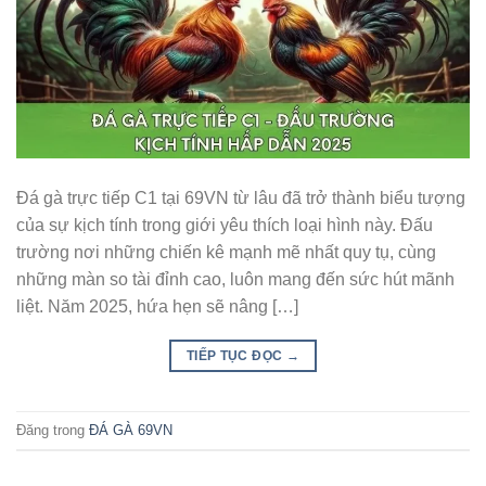
Đá gà trực tiếp C1 tại 69VN từ lâu đã trở thành biểu tượng
của sự kịch tính trong giới yêu thích loại hình này. Đấu
trường nơi những chiến kê mạnh mẽ nhất quy tụ, cùng
những màn so tài đỉnh cao, luôn mang đến sức hút mãnh
liệt. Năm 2025, hứa hẹn sẽ nâng […]
TIẾP TỤC ĐỌC
→
Đăng trong
ĐÁ GÀ 69VN