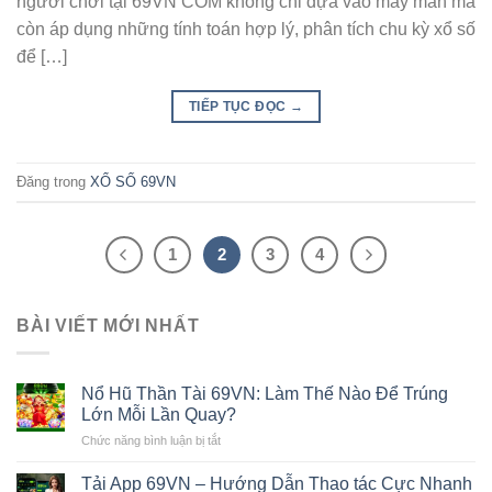
người chơi tại 69VN COM không chỉ dựa vào may mắn mà
còn áp dụng những tính toán hợp lý, phân tích chu kỳ xổ số
để […]
TIẾP TỤC ĐỌC
→
Đăng trong
XỔ SỐ 69VN
1
2
3
4
BÀI VIẾT MỚI NHẤT
Nổ Hũ Thần Tài 69VN: Làm Thế Nào Để Trúng
Lớn Mỗi Lần Quay?
ở
Chức năng bình luận bị tắt
Nổ
Hũ
Tải App 69VN – Hướng Dẫn Thao tác Cực Nhanh