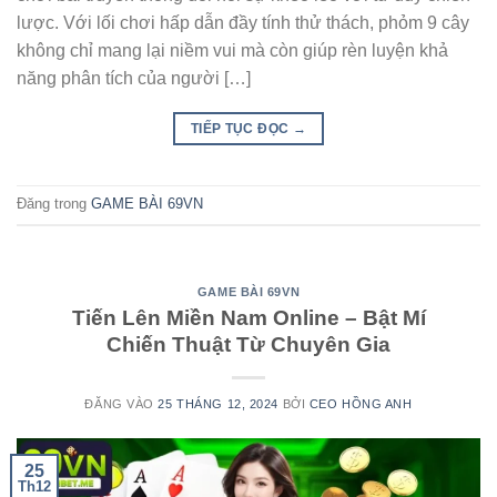
lược. Với lối chơi hấp dẫn đầy tính thử thách, phỏm 9 cây
không chỉ mang lại niềm vui mà còn giúp rèn luyện khả
năng phân tích của người […]
TIẾP TỤC ĐỌC
→
Đăng trong
GAME BÀI 69VN
GAME BÀI 69VN
Tiến Lên Miền Nam Online – Bật Mí
Chiến Thuật Từ Chuyên Gia
ĐĂNG VÀO
25 THÁNG 12, 2024
BỞI
CEO HỒNG ANH
25
Th12