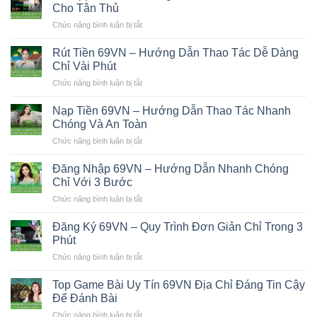
Thần
Cho Tân Thủ
Tài
ở
Chức năng bình luận bị tắt
69VN:
Tải
Làm
App
Thế
Rút Tiền 69VN – Hướng Dẫn Thao Tác Dễ Dàng
69VN
Nào
Chỉ Vài Phút
–
Để
ở
Chức năng bình luận bị tắt
Hướng
Trúng
Rút
Dẫn
Lớn
Tiền
Thao
Nạp Tiền 69VN – Hướng Dẫn Thao Tác Nhanh
Mỗi
69VN
tác
Chóng Và An Toàn
Lần
–
Cực
Quay?
ở
Chức năng bình luận bị tắt
Hướng
Nhanh
Nạp
Dẫn
Cho
Tiền
Thao
Đăng Nhập 69VN – Hướng Dẫn Nhanh Chóng
Tân
69VN
Tác
Chỉ Với 3 Bước
Thủ
–
Dễ
ở
Chức năng bình luận bị tắt
Hướng
Dàng
Đăng
Dẫn
Chỉ
Nhập
Thao
Đăng Ký 69VN – Quy Trình Đơn Giản Chỉ Trong 3
Vài
69VN
Tác
Phút
Phút
–
Nhanh
ở
Chức năng bình luận bị tắt
Hướng
Chóng
Đăng
Dẫn
Và
Ký
Nhanh
Top Game Bài Uy Tín 69VN Địa Chỉ Đáng Tin Cậy
An
69VN
Chóng
Để Đánh Bài
Toàn
–
Chỉ
ở
Chức năng bình luận bị tắt
Quy