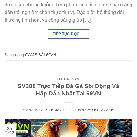
đơn giản nhưng không kém phần kịch tính, game bài mang
đến trải nghiệm chân thực thú vị. Đặc biệt, hệ thống đổi
thưởng linh hoạt và công bằng giúp […]
TIẾP TỤC ĐỌC
→
Đăng trong
GAME BÀI 69VN
ĐÁ GÀ 69VN
SV388 Trực Tiếp Đá Gà Sôi Động Và
Hấp Dẫn Nhất Tại 69VN
ĐĂNG VÀO
25 THÁNG 12, 2024
BỞI
CEO HỒNG ANH
25
Th12