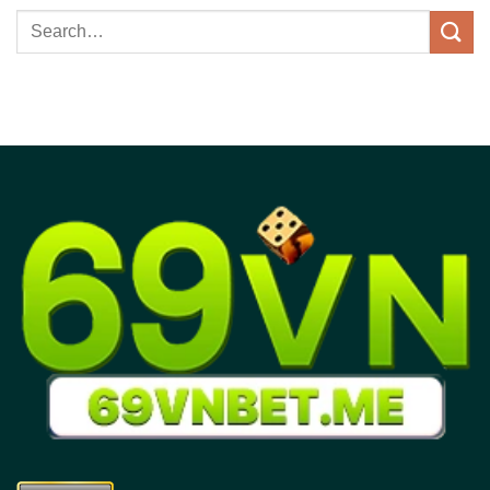
69VN
Để
Giấc
Săn
Đánh
Mơ
Thưởng
Bài
Số
Tiền
Đề
Thật
69VN
Cực
–
Khủng
Bí
Quyết
Chốt
Số
Hiệu
Quả