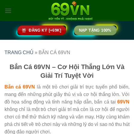
Bỏ
qua
nội
dung
ĐĂNG KÝ [+69K]
NẠP TẶNG 100%
TRANG CHỦ
»
BẮN CÁ 69VN
Bắn Cá 69VN – Cơ Hội Thắng Lớn Và
Giải Trí Tuyệt Vời
Bắn cá 69VN
là một trò chơi giải trí trực tuyến phổ biến,
mang đến những phút giây thú vị và cơ hội thắng lớn. Với
đồ họa sống động và tính năng hấp dẫn, bắn cá tại
69VN
không chỉ là một trò chơi giải trí mà còn là cơ hội để người
chơi có thể thử thách kỹ năng và vận may. Hãy cùng khám
phá chi tiết về trò chơi này và những lý do vì sao nó thu hút
đông đảo người chơi.