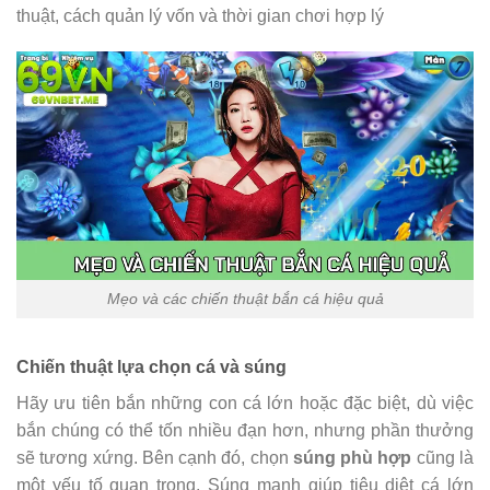
thuật, cách quản lý vốn và thời gian chơi hợp lý
Mẹo và các chiến thuật bắn cá hiệu quả
Chiến thuật lựa chọn cá và súng
Hãy ưu tiên bắn những con cá lớn hoặc đặc biệt, dù việc
bắn chúng có thể tốn nhiều đạn hơn, nhưng phần thưởng
sẽ tương xứng. Bên cạnh đó, chọn
súng phù hợp
cũng là
một yếu tố quan trọng. Súng mạnh giúp tiêu diệt cá lớn