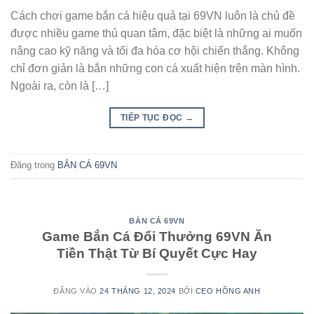
Cách chơi game bắn cá hiệu quả tại 69VN luôn là chủ đề
được nhiều game thủ quan tâm, đặc biệt là những ai muốn
nâng cao kỹ năng và tối đa hóa cơ hội chiến thắng. Không
chỉ đơn giản là bắn những con cá xuất hiện trên màn hình.
Ngoài ra, còn là […]
TIẾP TỤC ĐỌC
→
Đăng trong
BẮN CÁ 69VN
BẮN CÁ 69VN
Game Bắn Cá Đổi Thưởng 69VN Ăn
Tiền Thật Từ Bí Quyết Cực Hay
ĐĂNG VÀO
24 THÁNG 12, 2024
BỞI
CEO HỒNG ANH