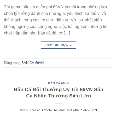
Tải game bắn cá miễn phí 69VN là một trong những lựa
chọn lý tưởng dành cho những ai yêu thích sự thú vị và
thử thách trong các trò chơi điện tử. Với sự phát triển
không ngừng của công nghệ, việc trải nghiệm những trò
chơi hấp dẫn như bắn cá đã trở […]
TIẾP TỤC ĐỌC
→
Đăng trong
BẮN CÁ 69VN
BẮN CÁ 69VN
Bắn Cá Đổi Thưởng Uy Tín 69VN Săn
Cá Nhận Thưởng Siêu Lớn
ĐĂNG VÀO
24 THÁNG 12, 2024
BỞI
CEO HỒNG ANH